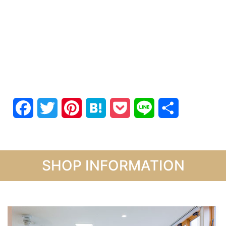
Facebook
Twitter
Pinterest
Hatena
Pocket
Line
共
有
SHOP INFORMATION