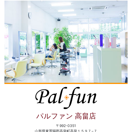
パルファン 高畠店
〒992-0351
山形県東置賜郡高畠町高畠１５９７−７