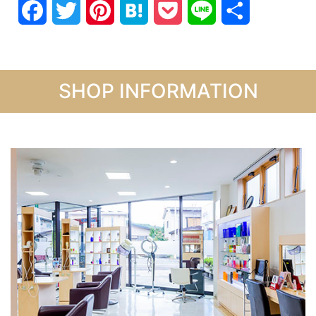
Facebook
Twitter
Pinterest
Hatena
Pocket
Line
共
有
SHOP INFORMATION