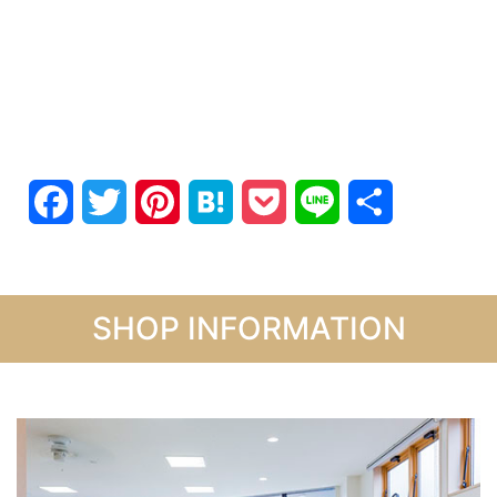
Facebook
Twitter
Pinterest
Hatena
Pocket
Line
共
有
SHOP INFORMATION