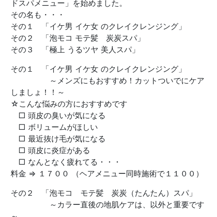
ドスパメニュー」を始めました。
その名も・・・
その１ 「イケ男 イケ女 のクレイクレンジング」
その２ 「泡モコ モテ髪 炭炭スパ」
その３ 「極上 うるツヤ 美人スパ」
その１ 「イケ男 イケ女 のクレイクレンジング」
～メンズにもおすすめ！カットついでにケア
しましょ！！～
☆こんな悩みの方におすすめです
□ 頭皮の臭いが気になる
□ ボリュームがほしい
□ 最近抜け毛が気になる
□ 頭皮に炎症がある
□ なんとなく疲れてる・・・
料金 ⇒ １７００ （ヘアメニュー同時施術で１１００）
その２ 「泡モコ モテ髪 炭炭（たんたん）スパ」
～カラー直後の地肌ケアは、以外と重要です
～